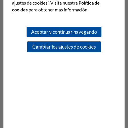
ajustes de cookies”. Visita nuestra
Política de
cookies
para obtener más información.
BARCELONA
C/ Mejia Lequerica, 16-18. 08028 Barcelona
Tel. +34 933 302 704
Aceptar y continuar navegando
Fax. +34 933 393 252
infrisa@infrisa.com
Cambiar los ajustes de cookies
PORTUGAL
LISBOA
R. Fernando Namora, 4°, 1 A
2675-487 Odivelas
Tel. +351 213 544 884
Fax. +351 213 544 885
lisboa@infrisa.com
MÉXICO