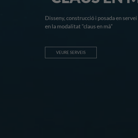
CONSTRUCT
Aïllaments tèrmics, solucions tallafoc
SABER MÉS