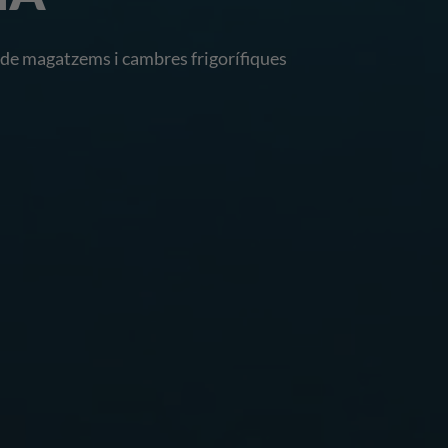
IVES
s, proteccions mecàniques.